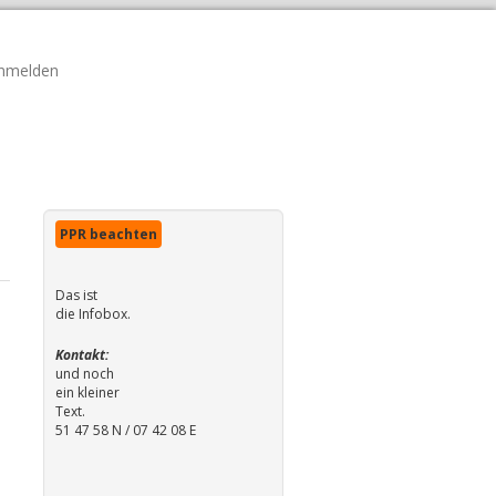
nmelden
PPR beachten
Das ist
die Infobox.
Kontakt:
und noch
ein kleiner
Text.
51 47 58 N / 07 42 08 E